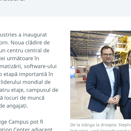
ustries a inaugurat
orn. Noua clădire de
un centru central de
iei următoare în
atizării, software-ului
 o etapă importantă în
 liderului mondial de
patru etaje, campusul de
ră locuri de muncă
e angajați.
dige Campus pot fi
De la stânga la dreapta: Steph
ation Center adiacent.
Industrie- und Verwaltungsbau