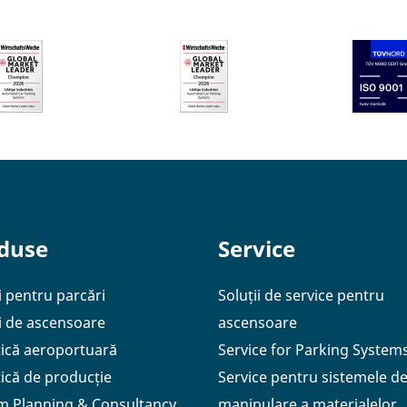
duse
Service
i pentru parcări
Soluții de service pentru
ii de ascensoare
ascensoare
tică aeroportuară
Service for Parking System
tică de producție
Service pentru sistemele d
m Planning & Consultancy
manipulare a materialelor