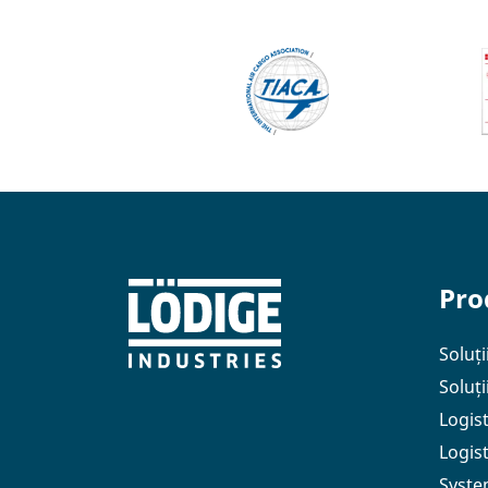
Pro
Soluți
Soluț
Logis
Logis
Syste