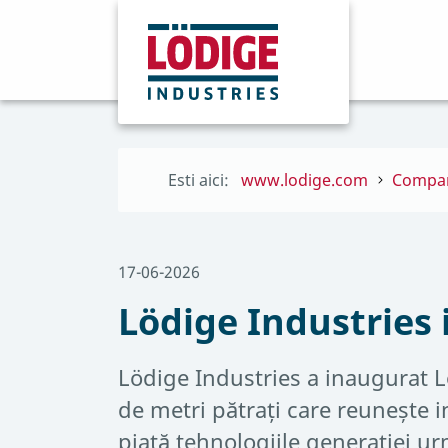
Esti aici:
www.lodige.com
Compa
17-06-2026
Lödige Industries
Lödige Industries a inaugurat 
de metri pătrați care reunește 
piață tehnologiile generației u