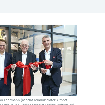
an Laarmann (asociat administrator Althoff
 GmbH), Jan Lödige (asociat Lödige Industries),