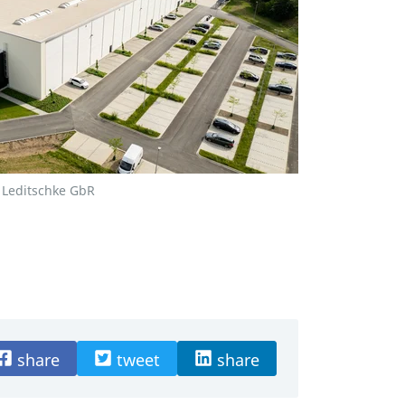
& Leditschke GbR
share
tweet
share