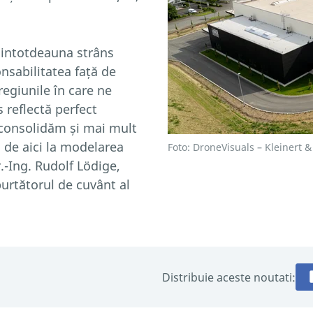
 dintotdeauna strâns
onsabilitatea față de
 regiunile în care ne
 reflectă perfect
consolidăm și mai mult
 de aici la modelarea
Foto: DroneVisuals – Kleinert 
r.-Ing. Rudolf Lödige,
purtătorul de cuvânt al
Distribuie aceste noutati: