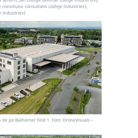
 consiliului consultativ Lödige Industries),
 Industries)
de pe Balhorner Feld 1. Foto: DroneVisuals –