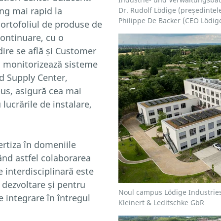
ng mai rapid la
Dr. Rudolf Lödige (președintele
Philippe De Backer (CEO Lödige
portofoliul de produse de
continuare, cu o
ădire se află și Customer
s monitorizează sisteme
nd Supply Center,
us, asigură cea mai
 lucrările de instalare,
rtiza în domeniile
dând astfel colaborarea
interdisciplinară este
 dezvoltare și pentru
Noul campus Lödige Industries 
 integrare în întregul
Kleinert & Leditschke GbR