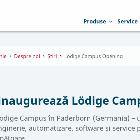
Produse
Service
nie
Despre noi
Știri
Lödige Campus Opening
 inaugurează Lödige Cam
Lödige Campus în Paderborn (Germania) – u
inginerie, automatizare, software și service
rmătoare.