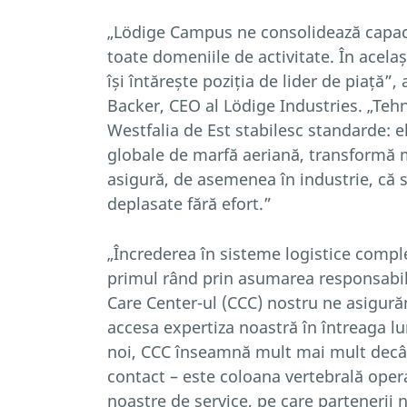
„Lödige Campus ne consolidează capaci
toate domeniile de activitate. În acela
își întărește poziția de lider de piață”,
Backer, CEO al Lödige Industries. „Tehn
Westfalia de Est stabilesc standarde: e
globale de marfă aeriană, transformă m
asigură, de asemenea în industrie, că sa
deplasate fără efort.”
„Încrederea în sisteme logistice compl
primul rând prin asumarea responsabili
Care Center-ul (CCC) nostru ne asigurăm
accesa expertiza noastră în întreaga l
noi, CCC înseamnă mult mai mult decât
contact – este coloana vertebrală oper
noastre de service, pe care partenerii 