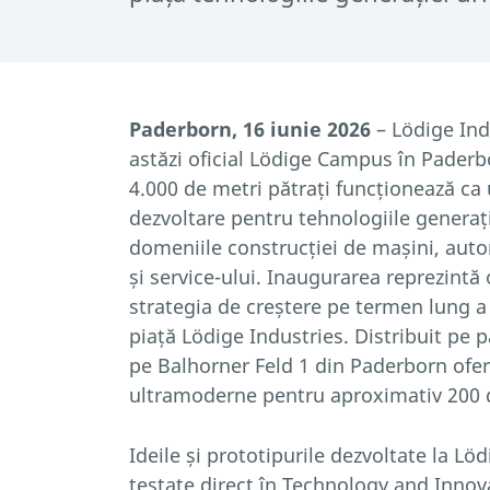
Paderborn, 16 iunie 2026
– Lödige Ind
astăzi oficial Lödige Campus în Paderb
4.000 de metri pătrați funcționează ca 
dezvoltare pentru tehnologiile generaț
domeniile construcției de mașini, autom
și service-ului. Inaugurarea reprezintă
strategia de creștere pe termen lung a
piață Lödige Industries. Distribuit pe 
pe Balhorner Feld 1 din Paderborn ofe
ultramoderne pentru aproximativ 200 d
Ideile și prototipurile dezvoltate la Lö
testate direct în Technology and Innov