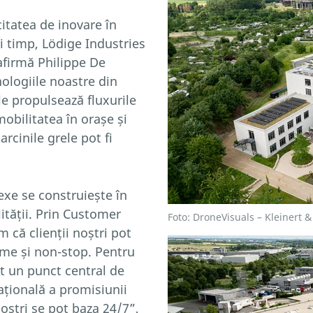
tatea de inovare în
și timp, Lödige Industries
 afirmă Philippe De
ologiile noastre din
le propulsează fluxurile
obilitatea în orașe și
rcinile grele pot fi
exe se construiește în
tății. Prin Customer
Foto: DroneVisuals – Kleinert 
 că clienții noștri pot
ume și non-stop. Pentru
 un punct central de
ațională a promisiunii
noștri se pot baza 24/7”,