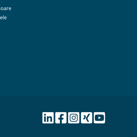
soare
ele