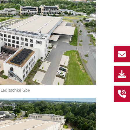
& Leditschke GbR