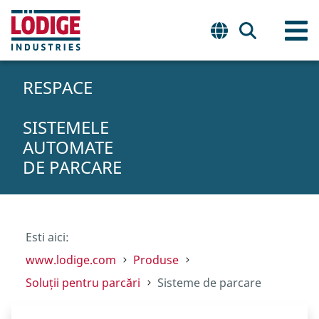
RESPACE
SISTEMELE
AUTOMATE
DE PARCARE
Esti aici:
www.lodige.com
Produse
Soluții pentru parcări
Sisteme de parcare