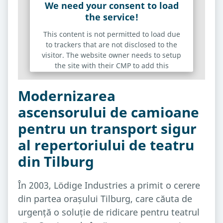
We need your consent to load
the service!
This content is not permitted to load due
to trackers that are not disclosed to the
visitor. The website owner needs to setup
the site with their CMP to add this
content to the list of technologies used.
Modernizarea
Powered by
Usercentrics Consent Management
ascensorului de camioane
Platform
pentru un transport sigur
al repertoriului de teatru
din Tilburg
În 2003, Lödige Industries a primit o cerere
din partea orașului Tilburg, care căuta de
urgență o soluție de ridicare pentru teatrul