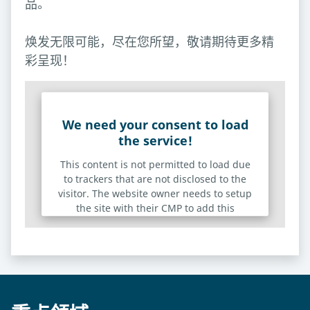
品。
焕发无限可能，尽在您所望，敬请期待更多精
彩呈现！
We need your consent to load
the service!
This content is not permitted to load due
to trackers that are not disclosed to the
visitor. The website owner needs to setup
the site with their CMP to add this
content to the list of technologies used.
Powered by
Usercentrics Consent Management
Platform