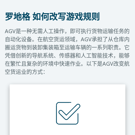
人工搬运容易出错，如贴错标签、装载不当或损坏易
为确保跟上全球贸易的快节奏，货运站需昼夜不停地
碎货物，这些错误会导致高昂的延误成本并扰乱供应
运转，但人工流程常在换班或劳动力短缺时形成瓶
罗地格 如何改写游戏规则
链。
颈。
AGV是一种无需人工操作，即可执行货物运输任务的
自动化设备。在航空货运领域，AGV承担了从仓库内
搬运货物到装卸集装箱至运输车辆的一系列职责。它
凭借创新的导航系统、传感器和人工智能技术，能够
在繁忙且复杂的环境中快速作业。以下是AGV改变航
空货运业的方式：