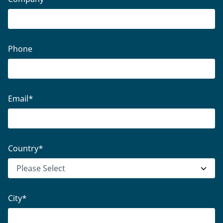
Phone
Email
*
Country
*
City
*