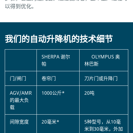
以得到优化。
仓库
仓库可以通过使用自动货物升降机与AGV相结合，完
全自动地为储存区的所有楼层服务。简单而快速的集
我们的自动升降机的技术细节
成通过实现自动、混合或可选的手动操作，增加了灵
活性。
SHERPA 谢尔
OLYMPUS 奥
帕
林巴斯
门/闸门
卷帘门
刀片门或升降门
AGV/AMR
1000公斤*
20吨
的最大负
载
间隙宽度
20毫米*
5种型号，从10毫
米到30毫米，外加