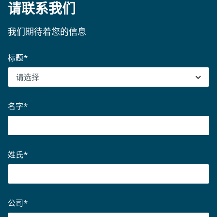
度。负载的大小和重量也会影响到最大的轿厢尺寸，
请联系我们
换以下信息，例如。
降机。现在就联系我们吧
这也起到了一定的作用，还有最大额定负载、最小轴
在此查看更多信息和SHERPA可以运输的解决方案的
坑尺寸和轴头尺寸。 你可以在我们的实用规划指南
我们期待着您的信息
- AGV的装载状态
选择。
和关于货物或货运电梯正确尺寸的白皮书中找到更多
相关信息。此外，我们的专家总是在那里帮助你找到
标题
*
- 装载设备/运输货物的识别（例如，RFID或条形
最佳解决方案。
码）
- 轮廓控制（控制运输货物/装载设备的关键尺寸）
名字
*
- 重量控制
姓氏
*
- 封闭控制（如卷筒集装箱或铁丝网箱）。
公司
*