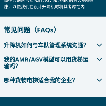
请在咨询时告知我们 AGV 和 AMR 的最大地板间
隙，以便我们在设计升降机时将其考虑在内
常见问题（FAQs）
升降机如何与车队管理系统沟通？
我的AMR/AGV模型可以用货梯运
电梯和车队管理系统之间的通信有多种选择。这包括
输吗？
从硬接线解决方案到无线电解决方案。
使用参数化接口可以实现任何方案。例如，对面的门
哪种货物电梯适合我的企业？
有数百种不同的AGV和AMR模型，有各种形状和尺
可以单独打开，以允许AGV进入或离开。在另一种情
寸。额定载荷、滚轮或轮子排列和离地间隙都是决定
况下，两个闸门可以同时打开，允许AGV通过。
一个模型是否适合在自动货物或货运电梯中运输的关
根据您的需求，SHERPA或OLYMPUS可能是适合您
键因素。
的电梯。最重要的标准包括负载的重量，以及提升高
通过电梯和AGV之间的这些功能接口，可以确定和交
我们的货物升降机专家将很乐意帮助您选择合适的升