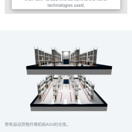
technologies used.
Powered by
Usercentrics Consent Management Platform
带有自动货物升降机和AGV的仓库。