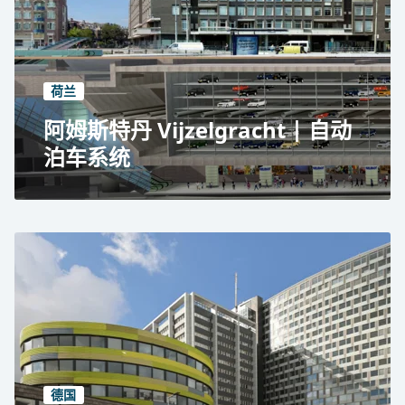
RESPACE SHIFTER 自动泊车系统
327 个停车位
9 层地下室组合
荷兰
阿姆斯特丹 Vijzelgracht | 自动
泊车系统
阿姆斯特丹 Vijzelgracht 大街
公共用途
自动停车系统 RESPACE SHIFTER 和托盘式停车技
术
270 个停车位
电动汽车充电车位
德国