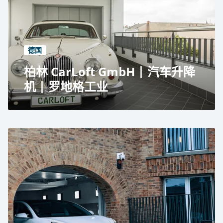
基于托盘的停车技术
109 个停车位
2 个车厢
德国
柏林 CarLoft GmbH | 汽车升降
机 | 罗地格工业
CarLoft GmbH, Berlin
Residential use
2x car lifts TRAFFICO
Parking on every floor next to the apartment
7 stops