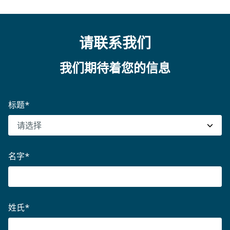
2. 制造
3. 完工交付
4. 维护
我们为您采购和制造项目的所有要素。我们的制造工
我们负责现代化改造的整个项目管理、安装和调试。
我们提供个性化的维护服务，确保您的系统稳定运行
厂位于德国和罗马尼亚，其中德国工厂使用100%可
移交工作包括现场验收测试、认证、系统文档以及人
并持续达到既定的性能标准。罗地格专家团队全面承
请联系我们
再生能源，罗马尼亚工厂使用60%可再生能源，确保
员培训。
担起您停车系统性能维护与长期状态管理的责任。
绿色可持续。
我们期待着您的信息
标题
*
名字
*
姓氏
*