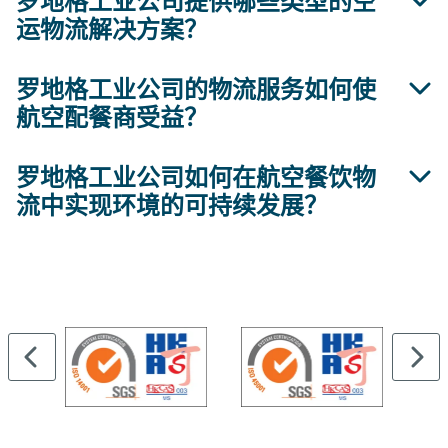
罗地格工业公司提供哪些类型的空
运物流解决方案？
务所涉及的流程。这包括管理库存、协调食品准备和
包装、确保及时送达飞机，以及保持整个餐饮供应链
的质量控制。
罗地格工业公司的物流服务如何使
罗地格工业公司提供广泛的
空运货物处理解决方案
航空配餐商受益？
包括为租赁仓库配备可移动输送设备和全自动交钥匙
货运枢纽。我们的所有解决方案都旨在满足客户的需
求。
罗地格工业公司如何在航空餐饮物
罗地格行业领先的航空餐饮物流服务为效率和空间优
流中实现环境的可持续发展？
化设定了标准。它可以方便地存取、运输和控制餐饮
用品，在减少空间需求的同时使物流管理更加顺畅。
罗地格工业公司
致力于
航空餐饮物流的可持续性。
我们的物流解决方案采用环保材料、节能技术和简化
流程，最大限度地减少餐饮运营的碳足迹。通过优先
考虑环境责任，我们帮助客户在保持卓越运营的同时
实现可持续发展目标。
…