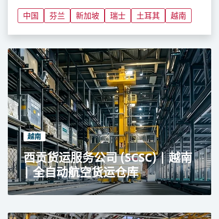
中国
芬兰
新加坡
瑞士
土耳其
越南
越南
西贡货运服务公司 (SCSC) | 越南
| 全自动航空货运仓库