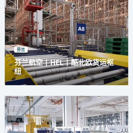
土耳其伊斯坦布尔机场的土耳其货运公司
全自动货物处理系统
每年 2,000,000 吨
1,340 个 ULD 存储位置
17,000 个托盘存储位置
芬兰
芬兰航空 | HEL | 酷北欧货运枢
纽
芬兰航空位于芬兰赫尔辛基的北欧冷藏货运枢纽
全自动 ASRS 和 ULD 处理和存储系统