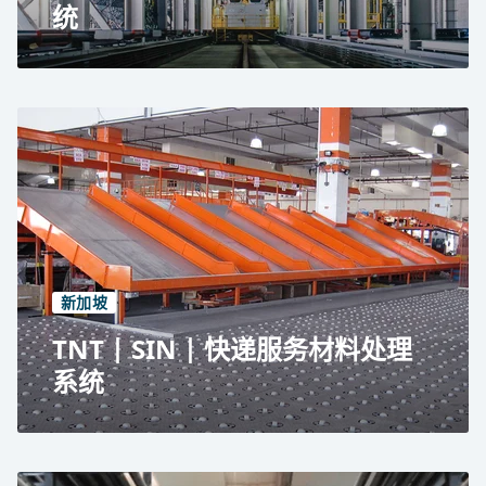
统
亚洲空运中心（AAT），2 号客运大楼
香港国际机场
全自动 ULD 和货物存储系统
每年 910,000 吨
2,500 个托盘位置
1,850 个 ULD 存储位置
新加坡
TNT | SIN | 快递服务材料处理
系统