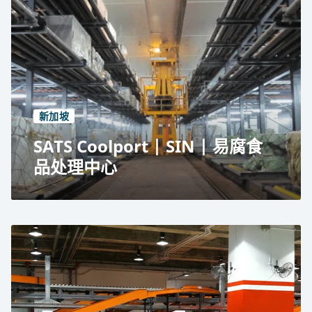
位于新加坡樟宜国际机场的 TNT 快递全球私人有
限公司
材料处理系统简化快递处理业务
每年 55,000 吨
占地面积 7,300 平方米
新加坡
SATS Coolport | SIN | 易腐食
品处理中心
新加坡樟宜机场的机场航站楼服务 (SATS)
用于易腐货物的全自动 ULD 处理系统