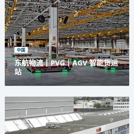
SCSC Air Cargo Automation System in Ho Chi
Minh City
Capacity expansion required without
interrupting operations.
Second ETV, 150 extra storage positions and
upgraded PLC implemented.
中国
东航物流 | PVG | AGV 智能货运
站
位于上海浦东的东航物流 AGV 智能货运枢纽
上海浦东 "超级货运站 "扩建项目