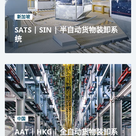
每年 350,000 吨
占地面积 37,000 平方米
新加坡
SATS | SIN | 半自动货物装卸系
统
新加坡樟宜机场的 SATS 机场服务
全自动物料处理系统
每年 500,000 吨
1,360 个存储位置
中国
AAT | HKG | 全自动货物装卸系