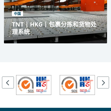
冷冻室和冷藏室内的 39 台动力输送机
186 个存储位置
中国
TNT | HKG | 包裹分拣和货物处
理系统
Vanderlande Industries B.V.在亚洲空运中心、
香港国际机场
包裹分拣系统和集装箱处理设备
1,300 个存储位置
7,380 平方米面积