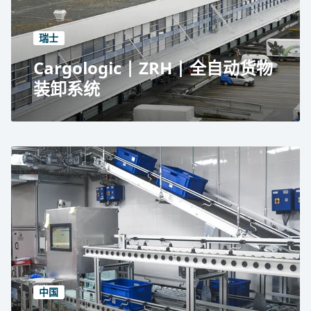
六台 AGV 与升降运行系统集成
ETV 系统、TV 系统
瑞士
Cargologic | ZRH | 全自动货物
装卸系统
Cargologic 在瑞士苏黎世机场
全自动 ULD 处理系统
每年 390,000 吨
2,300 个 ULD 存储位置
中国