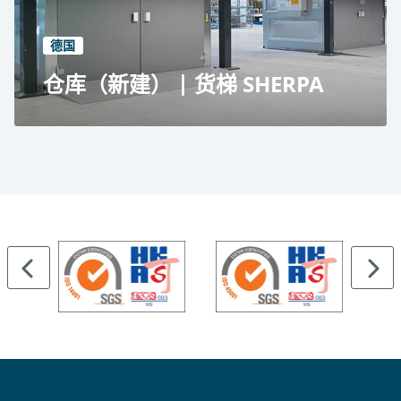
德国
仓库（新建） | 货梯 SHERPA
门兴格拉德巴赫仓库
仓库
无底坑升降机规划实现了未来大厅的灵活性
2x 台 SHERPA 电梯
2x 1,000 公斤提升能力