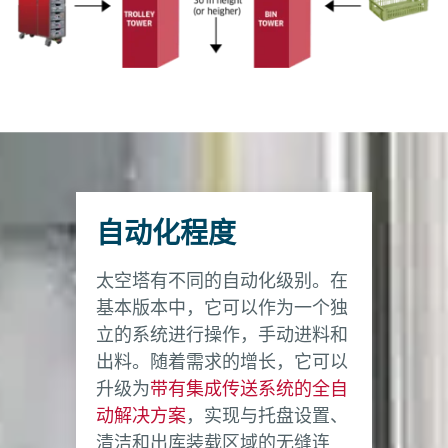
齐平
纳不同高度的垃圾
桶
设计
可用于不同高度
符合人体工学的设
的手推车
计；存储平台的高
餐饮服务，香港国泰航空 | 餐飲服務, 香港國泰
度符合人体工学
航空
卫生要求
符合卫生要求
符合卫生要求
宣传单
访问
条形码或 RFID 识
条形码或 RFID 识
别、库存管理
别、库存管理
下载 (PDF)
自动化程度
太空塔有不同的自动化级别。在
基本版本中，它可以作为一个独
立的系统进行操作，手动进料和
出料。随着需求的增长，它可以
升级为
带有集成传送系统的全自
动解决方案
，实现与托盘设置、
清洁和出库装载区域的无缝连