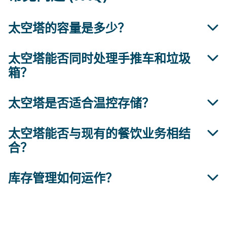
太空塔的容量是多少？
太空塔能否同时处理手推车和垃圾
根据配置的不同，单个塔架最多可存放 250 个手推
箱？
车或 1,000 个垃圾桶。
太空塔是否适合温控存储？
可以。可提供手推车或垃圾箱版本，两者可集成到同
一设备中。
太空塔能否与现有的餐饮业务相结
可以安装在常温、冷藏或冷冻环境中。
合？
库存管理如何运作？
是的，它可以作为独立系统安装，也可以与自动输送
系统连接，提供完全集成的解决方案。
条形码或 RFID 识别与数据库系统相结合，可确保快
速、可靠和透明地访问所有存储物品。