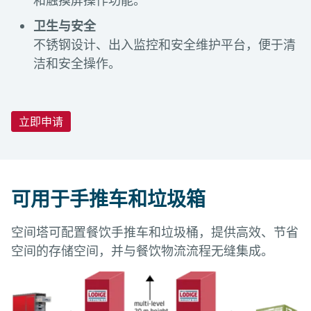
和触摸屏操作功能。
卫生与安全
不锈钢设计、出入监控和安全维护平台，便于清
洁和安全操作。
立即申请
技术数据
自动化学位
工具和下载
手推车塔
垃圾桶塔
太空塔有不同的自动化级别。在基本版本中，它可以
作为手动进料和出料的独立系统运行。随着需求的增
可用于手推车和垃圾箱
最大平台容量
750 千克
250 千克
长，Bin Tower 可以升级为
带有集成传送系统的全自
动解决方案
，实现与托盘设置、清洁和出库装载区域
空间塔可配置餐饮手推车和垃圾桶，提供高效、节省
最大手推车/垃圾
250
1,000
Airport Logistics Solutions
的无缝连接。这种可扩展性使空间塔适用于中型和大
空间的存储空间，并与餐饮物流流程无缝集成。
桶
Brochure (07-2025)
型餐饮中心。
环境/温度控制
手推车的常温或
箱/篮的常温或温
温控储存
控储存
下载 (PDF)
操作舒适
存放平台与地面
开放式平台，可容