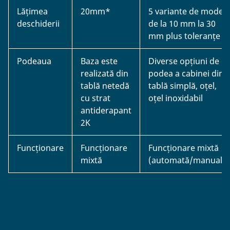
Lățimea
20mm*
5 variante de modele
deschiderii
de la 10 mm la 30
mm plus toleranțe
Podeaua
Baza este
Diverse opțiuni de
realizată din
podea a cabinei din
tablă netedă
tablă simplă, oțel,
cu strat
oțel inoxidabil
antiderapant
2K
Funcționare
Funcționare
Funcționare mixtă
mixtă
(automată/manuală)