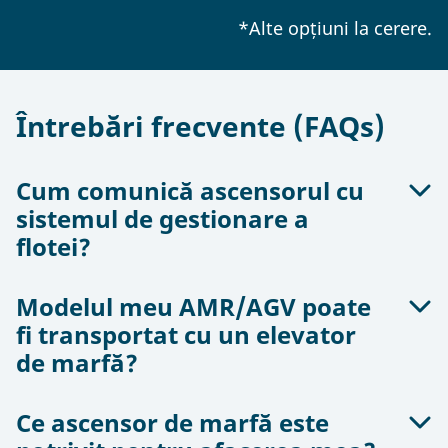
*Alte opțiuni la cerere.
Întrebări frecvente (FAQs)
Cum comunică ascensorul cu
sistemul de gestionare a
flotei?
Modelul meu AMR/AGV poate
Există o varietate de opțiuni de comunicare între
fi transportat cu un elevator
ascensor și sistemul de gestionare a flotei.
de marfă?
Acestea variază de la soluții cablate la soluții
radio.
Ce ascensor de marfă este
Există sute de modele AGV și AMR diferite, de
Utilizarea interfețelor parametrizate permite