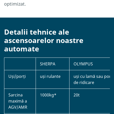
optimizat.
Depozite
Depozitele pot deservi toate nivelurile din zona
de depozitare în mod complet automat prin
Detalii tehnice ale
utilizarea unui ascensor automat de marfă în
ascensoarelor noastre
combinație cu un AGV. Integrarea simplă și
automate
rapidă sporește flexibilitatea, permițând
funcționarea automată, mixtă sau, opțional,
manuală.
SHERPA
OLYMPUS
Uși/porți
uși rulante
uși cu lamă sau porți
de ridicare
Sarcina
1000kg*
20t
maximă a
AGV/AMR