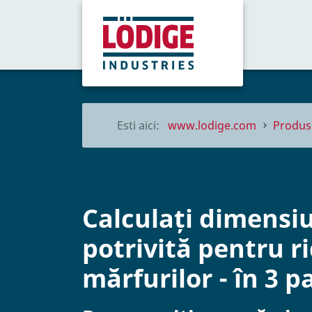
Esti aici:
www.lodige.com
Produs
Calculați dimensi
potrivită pentru r
mărfurilor - în 3 p