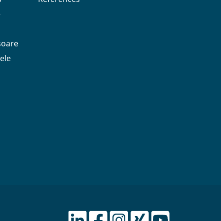
e
soare
ele