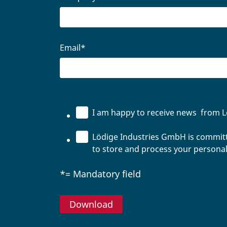
Email
*
I am happy to receive news from Löd
Lödige Industries GmbH is committe
to store and process your personal
*= Mandatory field