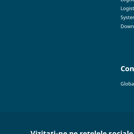
Logis
Syste
Down
Con
Globa
Vizitați-ne pe rețelele sociale