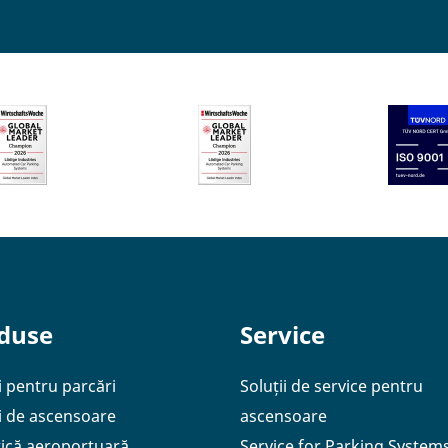
duse
Service
i pentru parcări
Soluții de service pentru
ii de ascensoare
ascensoare
tică aeroportuară
Service for Parking System