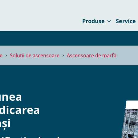
Produse
Service
e
Soluții de ascensoare
Ascensoare de marfă
unea
idicarea
ași