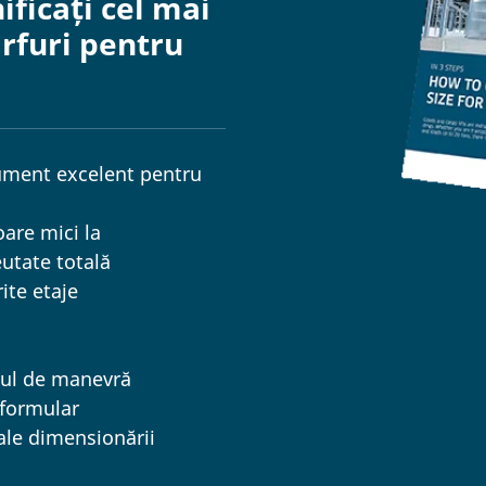
ificați cel mai
rfuri pentru
ument excelent pentru
oare mici la
utate totală
ite etaje
iul de manevră
 formular
ale dimensionării