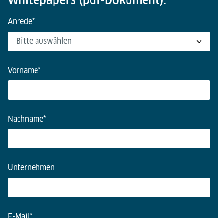
Whitepapers (pdf-Dokument).
Anrede
*
Vorname
*
Nachname
*
Unternehmen
E-Mail
*