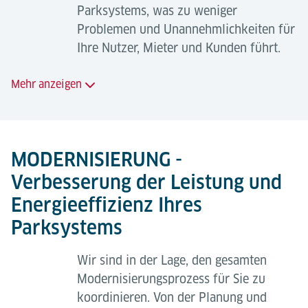
Parksystems, was zu weniger
Problemen und Unannehmlichkeiten für
Ihre Nutzer, Mieter und Kunden führt.
Mehr anzeigen
Außendienst
Wir bieten eine Vielzahl von
MODERNISIERUNG -
Instandhaltungsleistungen, die auf Ihre Bedürfnisse
Verbesserung der Leistung und
zugeschnitten sind. Unser Außendienst bietet Ihnen
Energieeffizienz Ihres
je nach Bedarf folgende Leistungen zu günstigen
Parksystems
Einheitspreisen oder auf Basis einer festen
monatlichen Gebühr an:
Wir sind in der Lage, den gesamten
Modernisierungsprozess für Sie zu
koordinieren. Von der Planung und