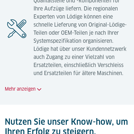
Qualitätsteile und -komponenten für
SRM) überholen oder ersetzen;
Ihre Aufzüge liefern. Die regionalen
Unser Team vor Ort bietet einen umfassenden
Experten von Lödige können eine
Umwandlung von DC- in AC-Antrieben;
Wartungsservice, der darauf ausgelegt ist, die
schnelle Lieferung von Original-Lödige-
Upgrades des Sicherheitssystems;
Systemverfügbarkeit zu maximieren und Kosten zu
Teilen oder OEM-Teilen je nach Ihrer
senken, bereitgestellt von einem Team erfahrener
Aufrüstung des horizontalen und vertikalen
Systemspezifikation organisieren.
und hochqualifizierter Wartungstechniker vor Ort.
Geschwindigkeits-/Positionierungssystems;
Lödige hat über unser Kundennetzwerk
auch Zugang zu einer Vielzahl von
Upgrades des SCADA-Systems;
Die im Rahmen dieses Produkts angebotenen
Ersatzteilen, einschließlich Verschleiss
Dienstleistungen sind maßgeschneidert, können aber
Sensor-Upgrades.
und Ersatzteilen für ältere Maschinen.
in der Regel Folgendes umfassen:
Mehr anzeigen
Typische Systemerweiterungen
Angebotene Serviceleistungen:
können sein:
Vorbeugende Wartung;
Lieferung von Lödige-Originalteilen;
Nutzen Sie unser Know-how, um
Vorausschauende Wartung;
Zusätzliche Lager-, Förder- oder
Ihren Erfolg zu steigern.
Lieferung von Original-OEM-Teilen;
Behebung von Betriebsstörungen und