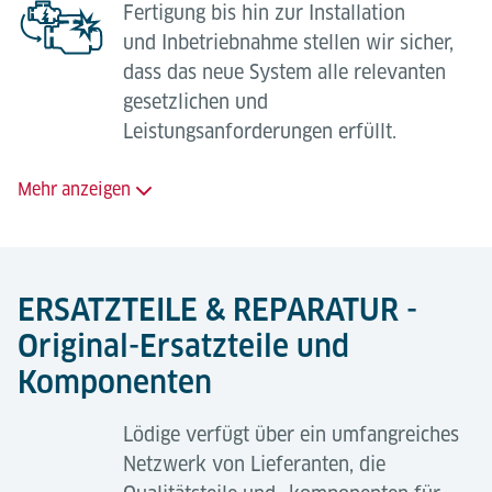
Fertigung bis hin zur Installation
Vorbeugende Wartung;
und Inbetriebnahme stellen wir sicher,
Störungs- und Reparaturauskunft;
dass das neue System alle relevanten
gesetzlichen und
Vorausschauende Wartung;
Leistungsanforderungen erfüllt.
Programmierbare Geräteunterstützung;
Einhaltung der Sicherheitsanforderungen;
Mehr anzeigen
Waagen-Kalibrierungs- und
Wir können die folgenden
Zertifizierungsdienste;
gängigen
Professionelle Ingenieurdienstleistungen;
ERSATZTEILE & REPARATUR -
Anlagenmodernisierungen
Ad-hoc-Support für Ihr bestehendes
Original-Ersatzteile und
durchführen:
Wartungsteam.
Komponenten
SPS-Upgrades (Siemens, Allen Bradley,
Lödige verfügt über ein umfangreiches
Mitsubishi, Omron, etc.);
Netzwerk von Lieferanten, die
Residential Service
Mobile Geräte (Hebezeuge, Transferfahrzeuge,