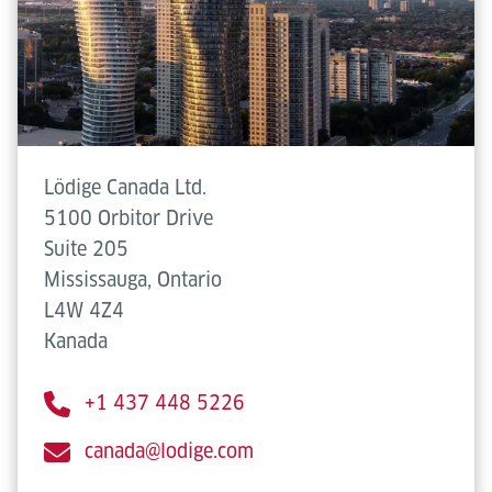
Lödige Canada Ltd.
5100 Orbitor Drive
Suite 205
Mississauga, Ontario
L4W 4Z4
Kanada
+1 437 448 5226
canada@lodige.com