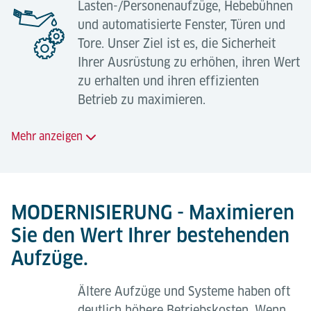
Lasten-/Personenaufzüge, Hebebühnen
und automatisierte Fenster, Türen und
Tore. Unser Ziel ist es, die Sicherheit
Ihrer Ausrüstung zu erhöhen, ihren Wert
zu erhalten und ihren effizienten
Betrieb zu maximieren.
Mehr anzeigen
Standardwartung
24-Std.-Bereitschaftsdienst;
MODERNISIERUNG - Maximieren
Sie den Wert Ihrer bestehenden
Regelmäßige, geplante Wartungseinsätze zur
Minimierung von Betriebsausfällen;
Aufzüge.
Langfristige Verfügbarkeit von Ersatzteilen;
Ältere Aufzüge und Systeme haben oft
Sicherheit dank hoch qualifizierter
deutlich höhere Betriebskosten. Wenn