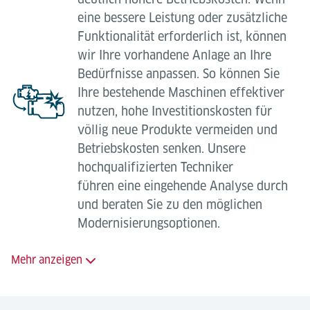
Wartungstechniker (TÜV-Qualitätszertifikat nach
eine bessere Leistung oder zusätzliche
ISO 9001 und EN 13015).
Funktionalität erforderlich ist, können
wir Ihre vorhandene Anlage an Ihre
Bedürfnisse anpassen. So können Sie
Ihre bestehende Maschinen effektiver
Vollwartungsvertrag
nutzen, hohe Investitionskosten für
völlig neue Produkte vermeiden und
24-Std.-Bereitschaftsdienst;
Betriebskosten senken. Unsere
hochqualifizierten Techniker
Regelmäßige, geplante Wartungseinsätze zur
führen eine eingehende Analyse durch
Minimierung von Betriebsausfällen;
und beraten Sie zu den möglichen
Langfristige Verfügbarkeit von Ersatzteilen;
Modernisierungsoptionen.
Sicherheit dank hoch qualifizierter
Wartungstechniker (TÜV-Qualitätszertifikat nach
Mehr anzeigen
ISO 9001 und EN 13015);
Die Nachrüstung oder
Rundum-sorglos-Paket mit fester