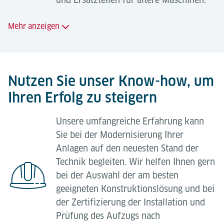
Komplette Überholungen vor Ort;
Mehr anzeigen
Werksüberholungen (inkl. Demontage,
Transport, Überholung, Material, Montage und
Angebotene Serviceleistungen:
Inbetriebnahme);
Lieferung von Lödige-Originalteilen;
Nutzen Sie unser Know-how, um
Systemerweiterung mit neuen Materialien;
Ihren Erfolg zu steigern
Lieferung von Original-OEM-Teilen;
Systemerweiterung durch die Verwendung von
vorhandenen Materialien aus dem Eigen- oder
Spezifikation und Lieferung von empfohlenen
Unsere umfangreiche Erfahrung kann
Fremdbestand;
Ersatzteilpaketen;
Sie bei der Modernisierung Ihrer
Austausch von Steuerungen (kompletter
Migration von veralteten / älteren Teilen;
Anlagen auf den neuesten Stand der
Schaltschrank oder Teile davon, z.B. SPS);
Technik begleiten. Wir helfen Ihnen gern
Reparatur und Überholung von Teilen.
Austausch und Modernisierung von
bei der Auswahl der am besten
Komponenten (Antriebskomponenten,
geeigneten Konstruktionslösung und bei
Darüber hinaus können fachkundige Lödige-
Sicherheitstechnik, Datenkommunikation);
der Zertifizierung der Installation und
Techniker Notfälle direkt beheben oder Ihr lokales
Prüfung des Aufzugs nach
Wartungsteam bei Bedarf unterstützen.
Anpassung an veränderte mechanische und