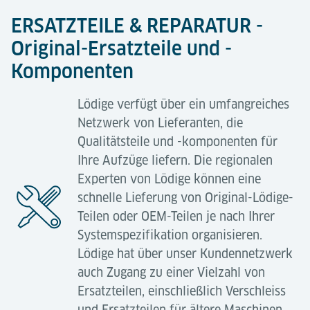
Modernisierung einer Anlage bringt
Kostenplanung;
ERSATZTEILE & REPARATUR -
viele Vorteile mit sich, darunter:
Lieferung und Einbau aller erforderlichen
Original-Ersatzteile und -
Verschleißteile;
Erhöhte Verfügbarkeit;
Komponenten
Behebung von betriebsbedingten Störungen;
Erhöhte Leistung (Durchsatz);
Lödige verfügt über ein umfangreiches
Unterstützung bei gesetzlich vorgeschriebenen
Erhöhte Lebensdauer des Systems;
Netzwerk von Lieferanten, die
Prüfunge
Einhaltung der gesetzlichen
Qualitätsteile und -komponenten für
Sicherheitsanforderungen.
Ihre Aufzüge liefern. Die regionalen
Experten von Lödige können eine
schnelle Lieferung von Original-Lödige-
Arbeitsschutzbestimmungen
Teilen oder OEM-Teilen je nach Ihrer
Service-Angebot
Gerne übernehmen wir in Ihrem Namen Ihre
Systemspezifikation organisieren.
Verpflichtungen zur Erfüllung Ihrer gesetzlichen
Lödige hat über unser Kundennetzwerk
Verlagerung von Geräten mit technischer
Verpflichtungen als Anlagenbesitzer / Betreiber.
auch Zugang zu einer Vielzahl von
Anpassung (Änderungen an Steuerungen,
Ersatzteilen, einschließlich Verschleiss
mechanische Anpassung, neue Komponenten);
und Ersatzteilen für ältere Maschinen.