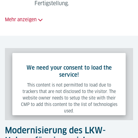
Fertigstellung.
elektrische Anforderungen;
Nachrüsten der Sicherheitstechnik.
Mehr anzeigen
Wir bieten eine umfassende Palette
von Beratungsleistungen an,
einschließlich:
Zustandsüberprüfungen;
We need your consent to load the
service!
Instandhaltungsaudits;
This content is not permitted to load due to
Modernisierungsplanung;
trackers that are not disclosed to the visitor. The
website owner needs to setup the site with their
Planung neuer Aufzüge;
CMP to add this content to the list of technologies
used.
Aufzug-Überwachungssysteme;
Projekt- und Vertragsmanagement;
Modernisierung des LKW-
Powered by
Usercentrics Consent Management Platform
Inbetriebnahme und Prüfung