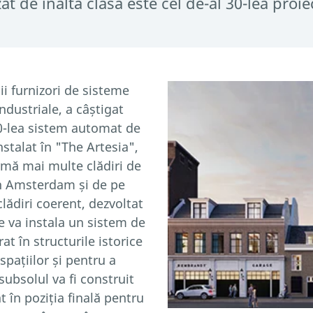
t de înaltă clasă este cel de-al 30-lea pro
ii furnizori de sisteme
ndustriale, a câștigat
30-lea sistem automat de
stalat în "The Artesia",
rmă mai multe clădiri de
in Amsterdam și de pe
lădiri coerent, dezvoltat
 va instala un sistem de
t în structurile istorice
 spațiilor și pentru a
subsolul va fi construit
 în poziția finală pentru