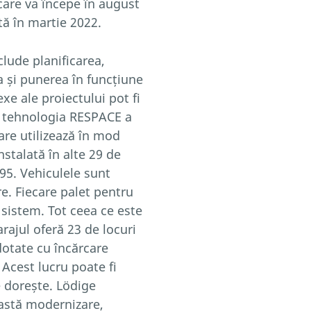
rcare va începe în august
ată în martie 2022.
clude planificarea,
a și punerea în funcțiune
xe ale proiectului pot fi
ză tehnologia RESPACE a
care utilizează în mod
nstalată în alte 29 de
95. Vehiculele sunt
e. Fiecare palet pentru
 sistem. Tot ceea ce este
rajul oferă 23 de locuri
dotate cu încărcare
 Acest lucru poate fi
se dorește. Lödige
eastă modernizare,