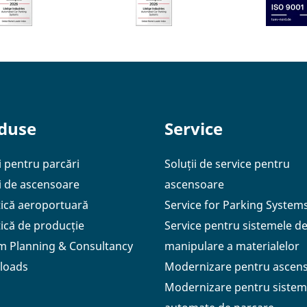
duse
Service
i pentru parcări
Soluții de service pentru
ii de ascensoare
ascensoare
tică aeroportuară
Service for Parking System
tică de producție
Service pentru sistemele d
m Planning & Consultancy
manipulare a materialelor
loads
Modernizare pentru ascen
Modernizare pentru sistem