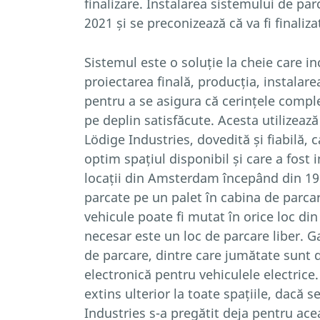
finalizare. Instalarea sistemului de pa
2021 și se preconizează că va fi finaliz
Sistemul este o soluție la cheie care in
proiectarea finală, producția, instalare
pentru a se asigura că cerințele comple
pe deplin satisfăcute. Acesta utilizea
Lödige Industries, dovedită și fiabilă, 
optim spațiul disponibil și care a fost i
locații din Amsterdam începând din 19
parcate pe un palet în cabina de parcar
vehicule poate fi mutat în orice loc din
necesar este un loc de parcare liber. Ga
de parcare, dintre care jumătate sunt 
electronică pentru vehiculele electrice.
extins ulterior la toate spațiile, dacă 
Industries s-a pregătit deja pentru ac