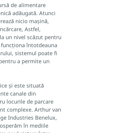
ursă de alimentare
onică adăugată. Atunci
rează nicio mașină,
ncărcare, Astfel,
la un nivel scăzut pentru
te funcționa întotdeauna
rului, sistemul poate fi
 pentru a permite un
ice și este situată
nte canale din
u locurile de parcare
sunt complexe. Arthur van
ige Industries Benelux,
prosperăm în mediile