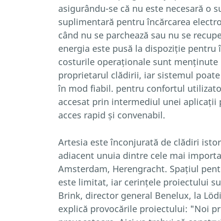
asigurându-se că nu este necesară o s
suplimentară pentru încărcarea electr
când nu se parchează sau nu se recupe
energia este pusă la dispoziție pentru î
costurile operaționale sunt menținute 
proprietarul clădirii, iar sistemul poa
în mod fiabil. pentru confortul utilizato
accesat prin intermediul unei aplicații
acces rapid și convenabil.
Artesia este înconjurată de clădiri istor
adiacent unuia dintre cele mai importa
Amsterdam, Herengracht. Spațiul pentr
este limitat, iar cerințele proiectului 
Brink, director general Benelux, la Löd
explică provocările proiectului: "Noi 