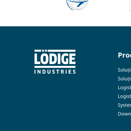
Pro
Soluți
Soluț
Logis
Logis
Syste
Down