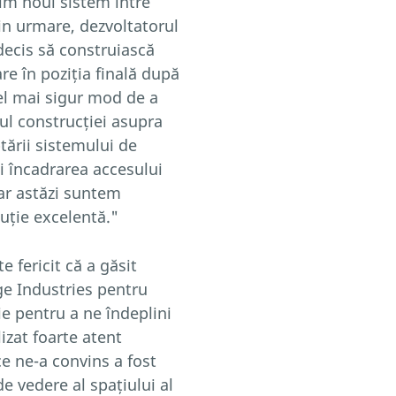
uim noul sistem între
Prin urmare, dezvoltatorul
 decis să construiască
re în poziția finală după
cel mai sigur mod de a
tul construcției asupra
tării sistemului de
și încadrarea accesului
dar astăzi suntem
luție excelentă."
e fericit că a găsit
ge Industries pentru
e pentru a ne îndeplini
izat foarte atent
ce ne-a convins a fost
e vedere al spațiului al