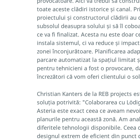
provocatoare. Aici va trebui să constr
toate aceste clădiri istorice și canal. 
proiectului și constructorul clădirii au
subsolul deasupra solului și să îl coboa
ce va fi finalizat. Acesta nu este doar 
instala sistemul, ci va reduce și impac
zonei înconjurătoare. Planificarea adap
parcare automatizat la spațiul limitat 
pentru tehnicieni a fost o provocare, 
încrezători că vom oferi clientului o so
Christian Kanters de la REB projects est
soluția potrivită: "Colaborarea cu Lödi
Asteria este exact ceea ce aveam nevoi
planurile pentru această zonă. Am anal
diferitele tehnologii disponibile. Ceea 
designul extrem de eficient din punct d