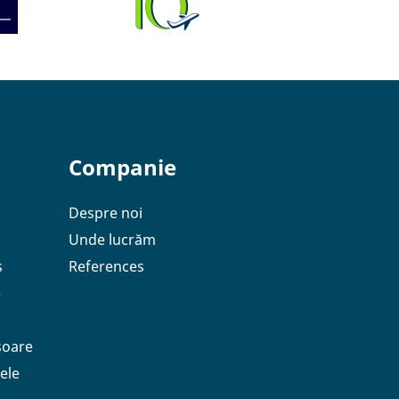
Companie
Despre noi
Unde lucrăm
s
References
e
soare
ele