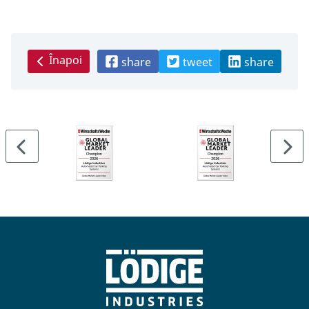
Înapoi
share
tweet
share