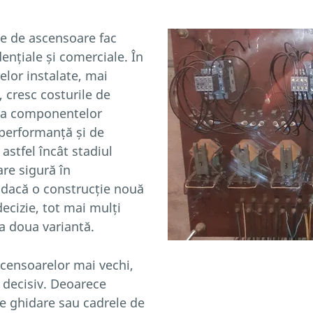
me de ascensoare fac
dențiale și comerciale. În
elor instalate, mai
 cresc costurile de
ță a componentelor
e performanță și de
astfel încât stadiul
re sigură în
 dacă o construcție nouă
cizie, tot mai mulți
a doua variantă.
censoarelor mai vechi,
 decisiv. Deoarece
e ghidare sau cadrele de