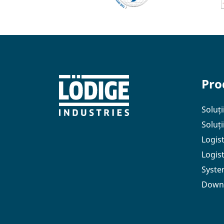
Pro
Soluți
Soluț
Logis
Logis
Syste
Down