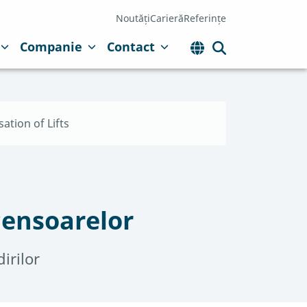
Noutăți
Carieră
Referințe
Companie
Contact
tion of Lifts
censoarelor
irilor