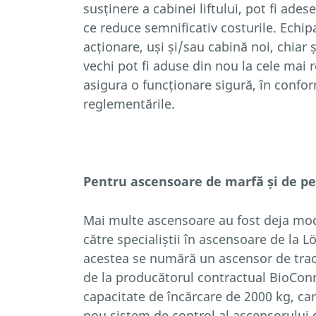
susținere a cabinei liftului, pot fi adese
ce reduce semnificativ costurile. Echi
acționare, uși și/sau cabină noi, chiar 
vechi pot fi aduse din nou la cele mai 
asigura o funcționare sigură, în confo
reglementările.
Pentru ascensoare de marfă și de p
Mai multe ascensoare au fost deja mod
către specialiștii în ascensoare de la L
acestea se numără un ascensor de trac
de la producătorul contractual BioCon
capacitate de încărcare de 2000 kg, car
nou sistem de control al ascensorului 