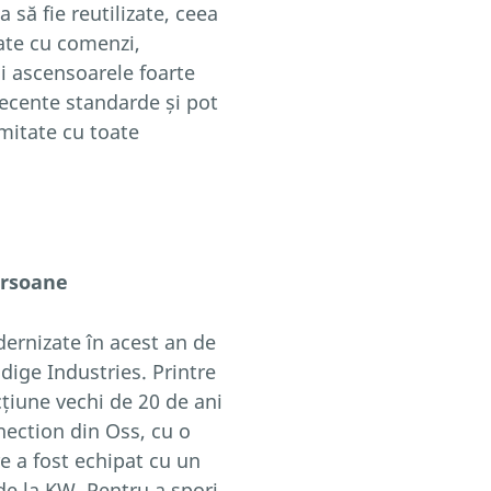
a să fie reutilizate, ceea
pate cu comenzi,
și ascensoarele foarte
recente standarde și pot
rmitate cu toate
ersoane
ernizate în acest an de
ödige Industries. Printre
țiune vechi de 20 de ani
nection din Oss, cu o
e a fost echipat cu un
de la KW. Pentru a spori