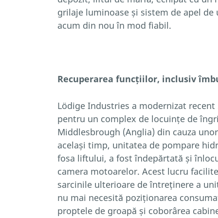
grilaje luminoase și sistem de apel de
acum din nou în mod fiabil.
Recuperarea funcțiilor, inclusiv îmb
Lödige Industries a modernizat recent
pentru un complex de locuințe de îngri
Middlesbrough (Anglia) din cauza unor 
același timp, unitatea de pompare hidra
fosa liftului, a fost îndepărtată și înlo
camera motoarelor. Acest lucru facilit
sarcinile ulterioare de întreținere a un
nu mai necesită poziționarea consuma
proptele de groapă și coborârea cabinei