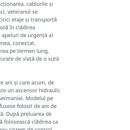
cționarea, cablurile și
ci, veteranul se
inci etaje și transportă
oră în clădirea
e apeluri de urgență al
nea, conectat.
area pe termen lung,
durate de viață de o sută
e ani și care acum, de
ste un ascensor hidraulic
 Germaniei. Modelul pe
fusese folosit de ani de
apă. După preluarea de
ă folosească clădirea ca
 nou sistem de control,