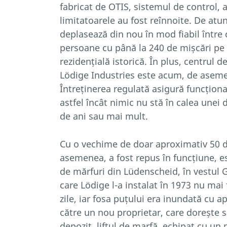
fabricat de OTIS, sistemul de control, a
limitatoarele au fost reînnoite. De atun
deplasează din nou în mod fiabil între c
persoane cu până la 240 de mișcări pe 
rezidențială istorică. În plus, centrul d
Lödige Industries este acum, de aseme
Întreținerea regulată asigură funcțion
astfel încât nimic nu stă în calea unei 
de ani sau mai mult.
Cu o vechime de doar aproximativ 50 d
asemenea, a fost repus în funcțiune, e
de mărfuri din Lüdenscheid, în vestul
care Lödige l-a instalat în 1973 nu mai 
zile, iar fosa puțului era inundată cu 
către un nou proprietar, care dorește s
depozit, liftul de marfă, echipat cu un