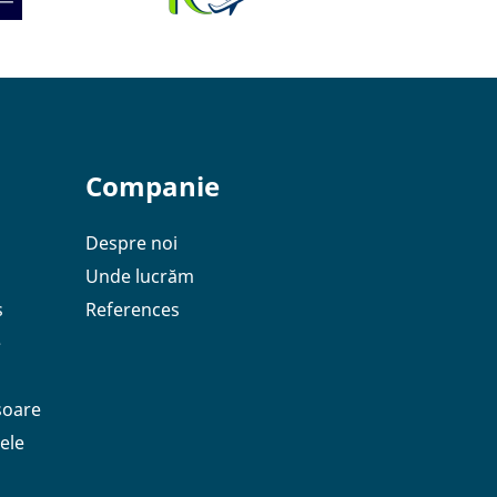
Companie
Despre noi
Unde lucrăm
s
References
e
soare
ele