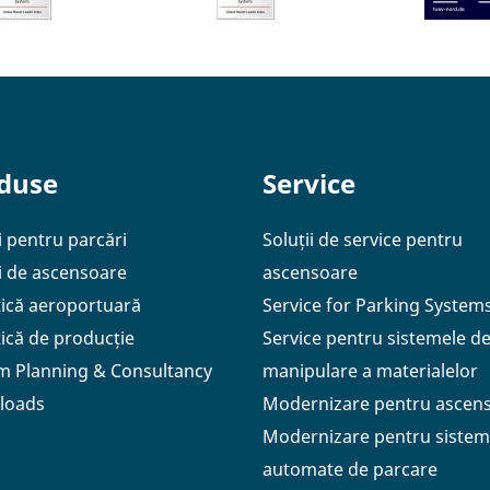
duse
Service
i pentru parcări
Soluții de service pentru
ii de ascensoare
ascensoare
tică aeroportuară
Service for Parking System
tică de producție
Service pentru sistemele d
m Planning & Consultancy
manipulare a materialelor
loads
Modernizare pentru ascen
Modernizare pentru sistem
automate de parcare