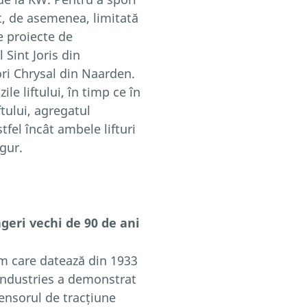
t, de asemenea, limitată
e proiecte de
 Sint Joris din
ori Chrysal din Naarden.
le liftului, în timp ce în
tului, agregatul
stfel încât ambele lifturi
gur.
eri vechi de 90 de ani
tem care datează din 1933
 Industries a demonstrat
censorul de tracțiune