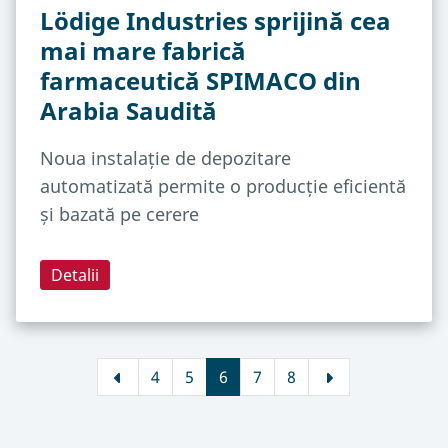
Lödige Industries sprijină cea
mai mare fabrică
farmaceutică SPIMACO din
Arabia Saudită
Noua instalație de depozitare
automatizată permite o producție eficientă
și bazată pe cerere
Detalii
4
5
6
7
8