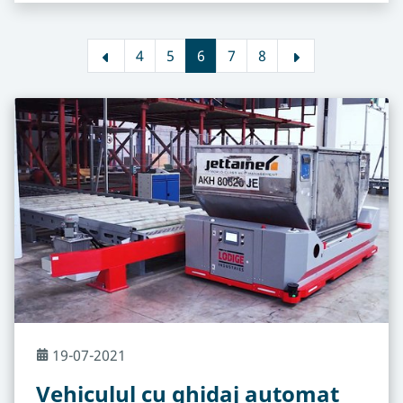
4
5
6
7
8
19-07-2021
Vehiculul cu ghidaj automat