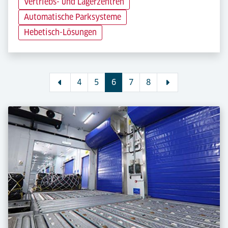
Vertriebs- und Lagerzentren
Automatische Parksysteme
Hebetisch-Lösungen
4
5
6
7
8