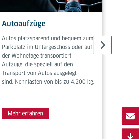
Autoaufzüge
LKW-
Autos platzsparend und bequem zum
Giganti
Parkplatz im Untergeschoss oder auf
So kön
der Wohnetage transportiert.
Gebäude
Aufzüge, die speziell auf den
Etage b
Transport von Autos ausgelegt
im Eins
sind. Nennlasten von bis zu 4.200 kg.
Tragfähi
Mehr
Mehr erfahren