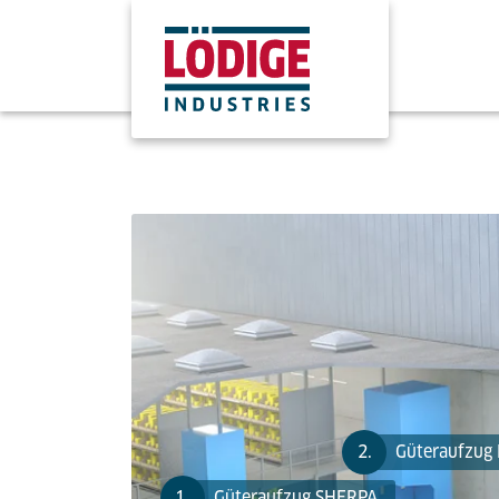
2.
Güteraufzug
1.
Güteraufzug SHERPA