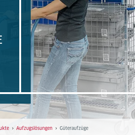
E
ukte
Aufzugslösungen
Güteraufzüge