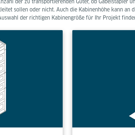
Anzahl der zu transportierenden Güter, ob Gabelstaple
eitet sollen oder nicht. Auch die Kabinenhöhe kann an d
uswahl der richtigen Kabinengröße für Ihr Projekt find