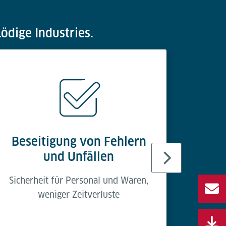
ödige Industries.
Beseitigung von Fehlern
Ma
und Unfällen
Ret
Sicherheit für Personal und Waren,
weniger Zeitverluste
Warent
von ei