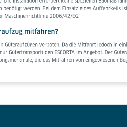
 Die Installation erfordert keine speziellen Baumaßnahm
enötigt werden. Bei dem Einsatz eines Auffahrkeils ist
er Maschinenrichtlinie 2006/42/EG.
raufzug mitfahren?
 in Güteraufzügen verboten. Da die Mitfahrt jedoch in ei
nur Gütertransport) den ESCORTA im Angebot. Der Güter
ungsmerkmale, die das Mitfahren von eingewiesenen Beg