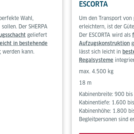
ESCORTA
perfekte Wahl,
Um den Transport von
sollen. Der SHERPA
erleichtern, ist der G
ugsschacht
geliefert
Der ESCORTA wird als
leicht in bestehende
Aufzugskonstruktion
g
t
werden kann.
lässt sich leicht in
best
Regalsysteme
integrie
max. 4.500 kg
18 m
Kabinenbreite: 900 bi
Kabinentiefe: 1.600 b
Kabinenhöhe: 1.800 b
Begleitpersonen sind er