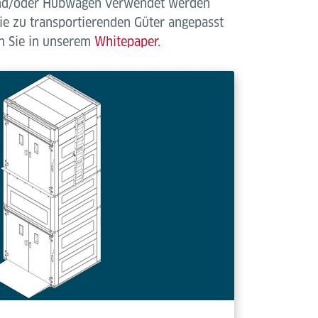
r und/oder Hubwagen verwendet werden
ie zu transportierenden Güter angepasst
en Sie in unserem
Whitepaper.