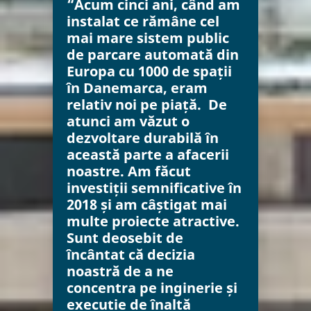
“Acum cinci ani, când am
instalat ce rămâne cel
mai mare sistem public
de parcare automată din
Europa cu 1000 de spații
în Danemarca, eram
relativ noi pe piață. De
atunci am văzut o
dezvoltare durabilă în
această parte a afacerii
noastre. Am făcut
investiții semnificative în
2018 și am câștigat mai
multe proiecte atractive.
Sunt deosebit de
încântat că decizia
noastră de a ne
concentra pe inginerie și
execuție de înaltă