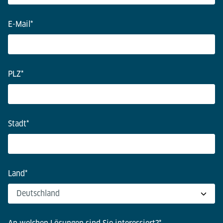
E-Mail
*
PLZ
*
Stadt
*
Land
*