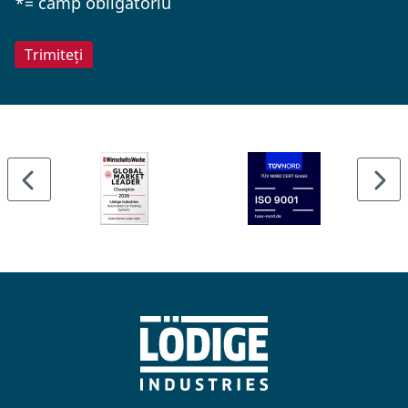
*= câmp obligatoriu