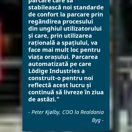
parcare care să
stabilească noi standarde
de confort la parcare prin
regândirea procesului
din unghiul utilizatorului
și care, prin utilizarea
rațională a spațiului, va
face mai mult loc pentru
viața orașului. Parcarea
automatizată pe care
Lödige Industries a
construit-o pentru noi
reflectă acest lucru și
continuă să livreze în ziua
de astăzi."
- Peter Kjølby, COO la Realdania
Byg -