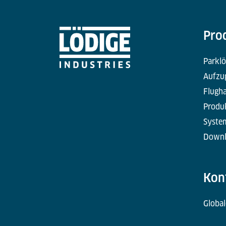
Pro
Parkl
Aufzu
Flugha
Produ
Syste
Downl
Kon
Global