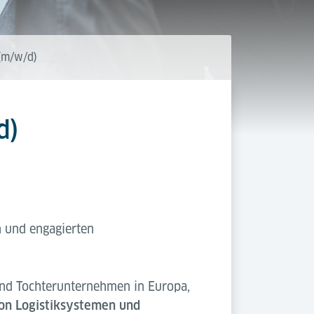
(m/w/d)
d)
n und engagierten
nd Tochterunternehmen in Europa,
on Logistiksystemen und