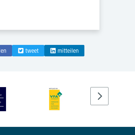
len
tweet
mitteilen