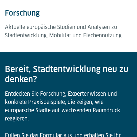
Forschung
Aktuelle europäische Studien und Analysen zu
Stadtentwicklung, Mobilität und Flächennutzung.
Bevölkerungsbefragung
Expertenstimmen
Praxisbeispiele
Eine repräsentative Studie von IFH KÖLN zu
Perspektiven von Stadtplanerinnen und
Internationale Projekte, die zeigen, wie
Erreichbarkeit, Parken und gesellschaftlicher
Stadtplanern aus Amsterdam, Rotterdam, Utrecht,
flächeneffiziente Infrastruktur bereits heute
Bereit, Stadtentwicklung neu zu
Akzeptanz.
Freiburg und Brügge.
erfolgreich umgesetzt wird.
denken?
Entdecken Sie Forschung, Expertenwissen und
konkrete Praxisbeispiele, die zeigen, wie
europäische Städte auf wachsenden Raumdruck
reagieren.
Füllen Sie das Formular aus und erhalten Sie Ihr