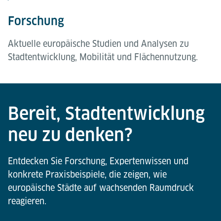
Forschung
Aktuelle europäische Studien und Analysen zu
Stadtentwicklung, Mobilität und Flächennutzung.
Bevölkerungsbefragung
Expertenstimmen
Praxisbeispiele
Eine repräsentative Studie von IFH KÖLN zu
Perspektiven von Stadtplanerinnen und
Internationale Projekte, die zeigen, wie
Erreichbarkeit, Parken und gesellschaftlicher
Stadtplanern aus Amsterdam, Rotterdam, Utrecht,
flächeneffiziente Infrastruktur bereits heute
Bereit, Stadtentwicklung
Akzeptanz.
Freiburg und Brügge.
erfolgreich umgesetzt wird.
neu zu denken?
Entdecken Sie Forschung, Expertenwissen und
konkrete Praxisbeispiele, die zeigen, wie
europäische Städte auf wachsenden Raumdruck
reagieren.