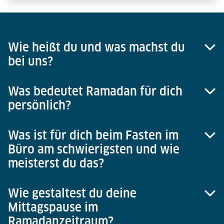
Wie heißt du und was machst du
bei uns?
Was bedeutet Ramadan für dich
Mein Name ist Faruq Afghanyar und ich arbeite im
persönlich?
Bereich Konzernrechnungswesen bei Lödige
Industries in Paderborn.
Was ist für dich beim Fasten im
Der Monat Ramadan bedeutet mir persönlich sehr
Büro am schwierigsten und wie
viel. Ich sehe es jedes Jahr als eine Chance und
meisterst du das?
Möglichkeit, über mich hinauszuwachsen. Es ist
nicht nur der spirituelle Aspekt, sondern man hat
auch die Möglichkeit, sich persönlich und
Wie gestaltest du deine
Tatsächlich fällt mir das Fasten im Büro sehr leicht.
charakterlich weiterzuentwickeln.
Mittagspause im
Dadurch, dass ich das jedes Jahr mache und auch
Ramadanzeitraum?
schon seit Jahren, ist es keine schwierige Sache für