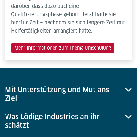
darüber, dass dazu aucheine
Qualifizierungsphase gehört. Jetzt hatte sie
hierfür Zeit – nachdem sie sich längere Zeit mit
Helfertätigkeiten arrangiert hatte.
Mehr Informationen zum Thema Umschulung
Mit Unterstützung und Mut ans
Ziel
Was Lödige Industries an ihr
Akcay wusste um ihre Fähigkeiten im Jonglieren mit
schätzt
Zahlen. Sie hatte in ihrem Heimatland Türkei
Naturwissenschaften studiert. Jetzt kam es darauf