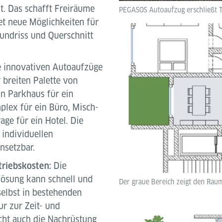
t. Das schafft Freiräume
PEGASOS Autoaufzug erschließt T
net neue Möglichkeiten für
Grundriss und Querschnitt
 innovativen Autoaufzüge
 breiten Palette von
in Parkhaus für ein
plex für ein Büro, Misch-
ge für ein Hotel. Die
 individuellen
nsetzbar.
triebskosten:
Die
slösung kann schnell und
Der graue Bereich zeigt den Rau
elbst in bestehenden
ur zur Zeit- und
cht auch die Nachrüstung