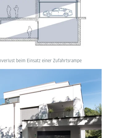
mverlust beim Einsatz einer Zufahrtsrampe