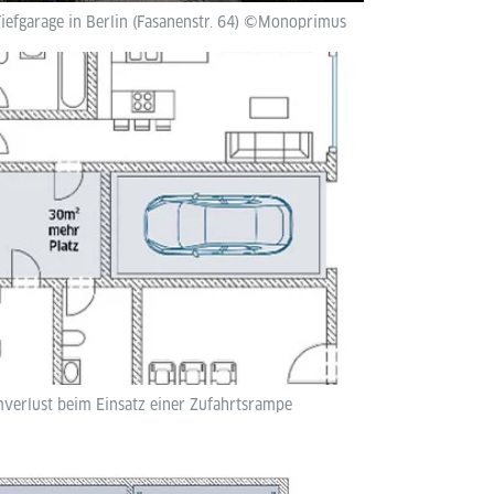
iefgarage in Berlin (Fasanenstr. 64) ©Monoprimus
mverlust beim Einsatz einer Zufahrtsrampe