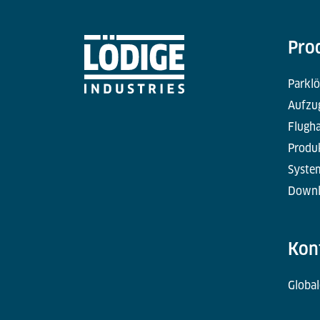
Pro
Parkl
Aufzu
Flugha
Produ
Syste
Downl
Kon
Global