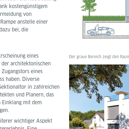
Dank kostengünstigem
Vermeidung von
 Rampe anstelle einer
azu bei, die
rscheinung eines
Der graue Bereich zeigt den Rau
n der architektonischen
s Zugangstors eines
ss haben. Diverse
Sektionaltor in zahlreichen
tekten und Planern, das
n Einklang mit dem
gen.
terer wichtiger Aspekt
zererlebnis. Eine