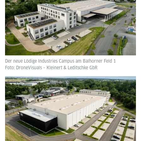
Der neue Lödige Industries Campus am Balhorner Feld 1
Foto: DroneVisuals – Kleinert & Leditschke GbR