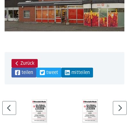
Zurück
teilen
tweet
mitteilen