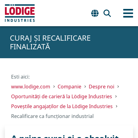
CURAJ ȘI RECALIFICARE
FINALIZATĂ
Esti aici:
www.lodige.com
Companie
Despre noi
Oportunități de carieră la Lödige Industries
Poveștile angajaților de la Lödige Industries
Recalificare ca funcționar industrial