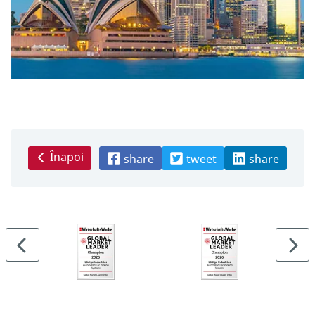
Înapoi
share
tweet
share