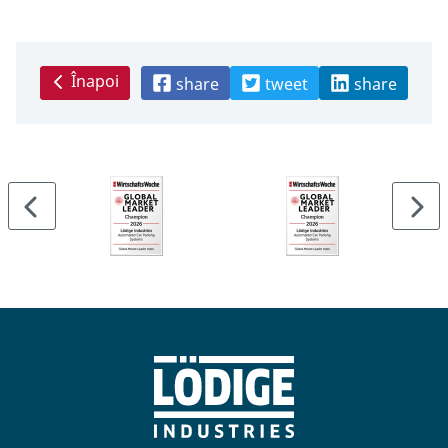
Înapoi
share
tweet
share