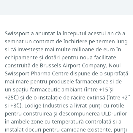
Swissport a anunțat la începutul acestui an că a
semnat un contract de închiriere pe termen lung
și că investește mai multe milioane de euro în
echipamente și dotări pentru noua facilitate
construită de Brussels Airport Company. Noul
Swissport Pharma Centre dispune de o suprafață
mai mare pentru produsele farmaceutice și de
un spațiu farmaceutic ambiant (între +15˚ și
+25˚C) și de o instalație de răcire extinsă (între +2˚
și +8˚C). Lödige Industries a livrat punți cu rotile
pentru construirea și descompunerea ULD-urilor
în ambele zone cu temperatură controlată și a
instalat docuri pentru camioane existente, punți