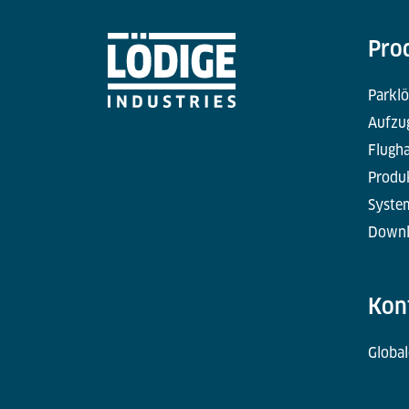
Pro
Parkl
Aufzu
Flugha
Produk
Syste
Downl
Kon
Global