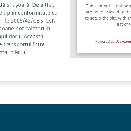
dă și ușoară. De altfel,
This content is not per
de tip în conformitate cu
are not disclosed to th
to setup the site with 
nile 2006/42/CE și DIN
list of
soane pot călători în
ajul dorit. Această
Powered by
Usercent
e transportul între
 mai plăcut.