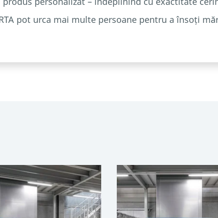
 produs personalizat – îndeplinind cu exactitate cerin
TA pot urca mai multe persoane pentru a însoți mărfur