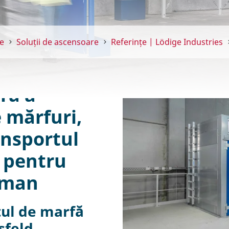
e
Soluții de ascensoare
Referințe | Lödige Industries
ră a
 mărfuri,
ansportul
 pentru
rman
ftul de marfă
feld,