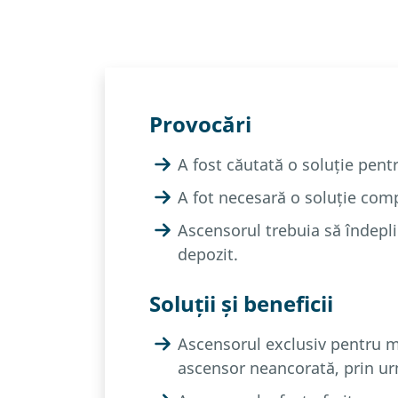
Provocări
A fost căutată o soluție pen
A fot necesară o soluție comp
Ascensorul trebuia să îndeplin
depozit.
Soluții și beneficii
Ascensorul exclusiv pentru ma
ascensor neancorată, prin urm