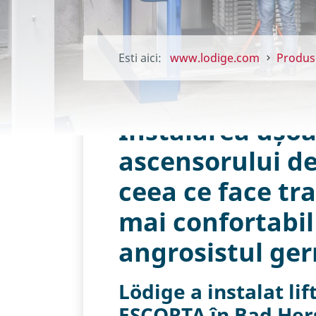
Esti aici:
www.lodige.com
Produs
Instalarea ușoa
ascensorului de
ceea ce face tr
mai confortabil
angrosistul ge
Lödige a instalat li
ESCORTA în Bad Hers