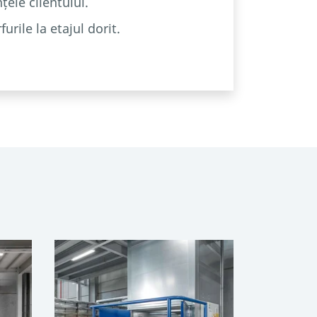
țele clientului.
ile la etajul dorit.