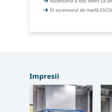
Ascensorul a fost oferit ca un
În ascensorul de marfă ESCOR
Impresii