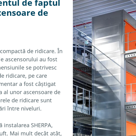
entul de faptul
censoare de
 compactă de ridicare. În
le ascensorului au fost
mensiunile se potrivesc
de ridicare, pe care
imentar a fost câștigat
a al unor ascensoare de
rele de ridicare sunt
ri între niveluri.
că instalarea SHERPA,
uft. Mai mult decât atât,