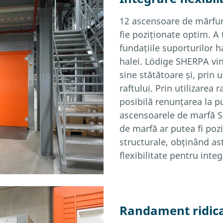
12 ascensoare de mărfuri
fie poziționate optim. A 
fundațiile suporturilor ha
halei. Lödige SHERPA vin
sine stătătoare și, prin 
raftului. Prin utilizarea
posibilă renunțarea la p
ascensoarele de marfă 
de marfă ar putea fi poz
structurale, obținând ast
flexibilitate pentru integ
Randament ridic