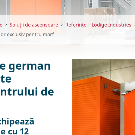
e
Soluții de ascensoare
Referințe | Lödige Industries
sor exclusiv pentru marf
ine german
ște
ntrului de
chipează
ie cu 12