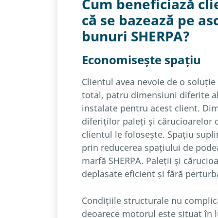
Cum beneficiază cli
că se bazează pe as
bunuri SHERPA?
Economisește spațiu
Clientul avea nevoie de o soluție
total, patru dimensiuni diferite a
instalate pentru acest client. Di
diferiților paleți și cărucioarelor 
clientul le folosește. Spațiu supl
prin reducerea spațiului de pode
marfă SHERPA. Paleții și cărucioa
deplasate eficient și fără perturbă
Condițiile structurale nu compli
deoarece motorul este situat în l