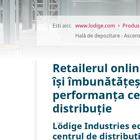
Esti aici:
www.lodige.com
Produs
Hală de depozitare - Ascen
Retailerul onl
își îmbunătățe
performanța ce
distribuție
Lödige Industries e
centrul de distribuț