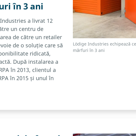
ri în 3 ani
Industries a livrat 12
tre un centru de
zarea de către un retailer
Lödige Industries echipează ce
voie de o soluție care să
mărfuri în 3 ani
nibilitate ridicată,
ctă. După instalarea a
PA în 2013, clientul a
PA în 2015 și unul în