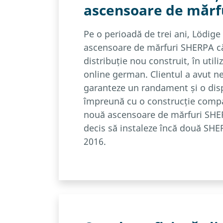
ascensoare de mărfu
Pe o perioadă de trei ani, Lödige 
ascensoare de mărfuri SHERPA că
distribuție nou construit, în utili
online german. Clientul a avut ne
garanteze un randament și o dispo
împreună cu o construcție compa
nouă ascensoare de mărfuri SHER
decis să instaleze încă două SHER
2016.