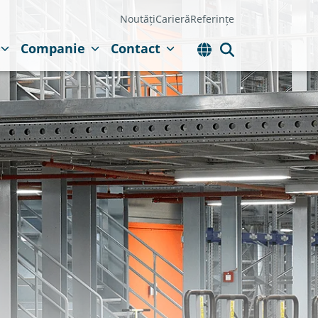
Noutăți
Carieră
Referințe
Companie
Contact