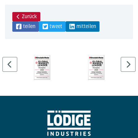
Zurück
teilen
tweet
mitteilen