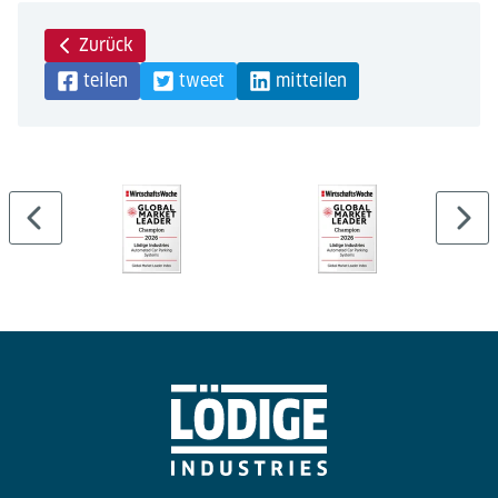
Zurück
teilen
tweet
mitteilen