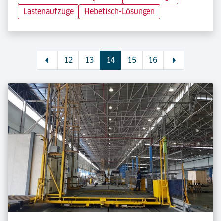
Lastenaufzüge
Hebetisch-Lösungen
12
13
14
15
16