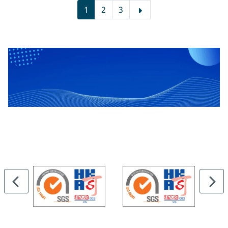
1
2
3
…