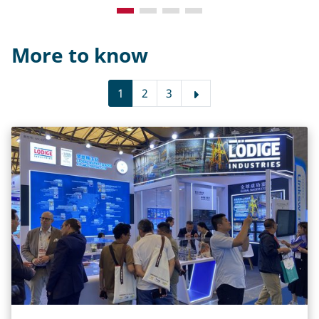
More to know
1
2
3
罗地格工业（Lödige Industries）的升
降转运车（ETV）系统是一种专为重载设
计的自动化设备。它适用于机场货运站
的立体仓库，可实现自动升降、在高层
货架间斜向移动，并高效处理航空使用
的ULD集装器。该系统能够优化空间利
用率、提升操作速度，并确保安全性与
可靠性。