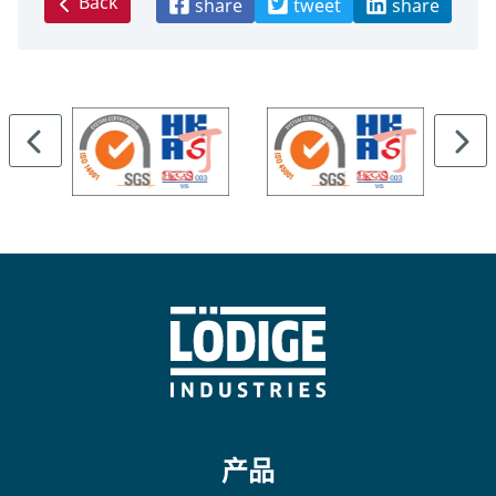
Back
share
tweet
share
产品