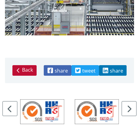
Back
share
tweet
share