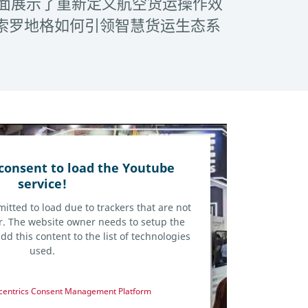
格工业全面展示了重新定义航空货运操作效
索罗地格如何引领智慧货运生态系
consent to load the Youtube
service!
mitted to load due to trackers that are not
tor. The website owner needs to setup the
dd this content to the list of technologies
used.
centrics Consent Management Platform